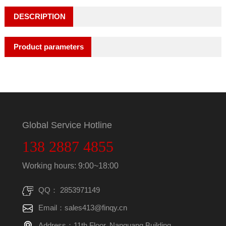
DESCRIPTION
Product parameters
Global Service Hotline
138 2887 4855
Working hours: 9:00~18:00
QQ： 2853971149
Email：sales413@finqy.cn
Address：11th Floor, Nanguang Building,